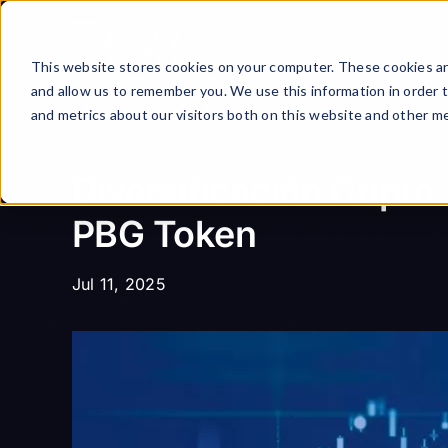
Skip
to
content
This website stores cookies on your computer. These cookies ar
and allow us to remember you. We use this information in order 
and metrics about our visitors both on this website and other me
Diversificación Cripto
PBG Token
Jul 11, 2025