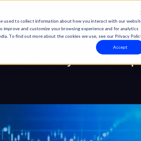
Technology
Company
e used to collect information about how you interact with our websit
to improve and customize your browsing experience and for analytics
dia. To find out more about the cookies we use, see our Privacy Polic
Accept
: Cómo el Rally de ADA Imp