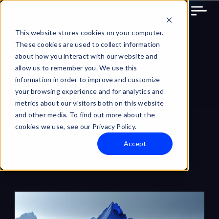
Skip
to
content
This website stores cookies on your computer.
These cookies are used to collect information
about how you interact with our website and
allow us to remember you. We use this
information in order to improve and customize
Acumulación de Activos
your browsing experience and for analytics and
metrics about our visitors both on this website
Digitales – Marzo 2025:
and other media. To find out more about the
Explora el Rol de ADA
cookies we use, see our Privacy Policy.
Accept
May 21, 2025