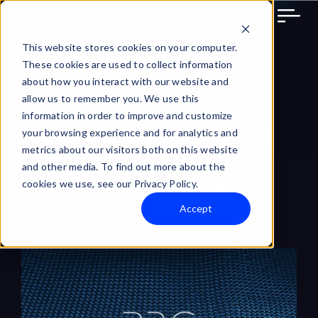
Skip
to
content
This website stores cookies on your computer.
These cookies are used to collect information
about how you interact with our website and
allow us to remember you. We use this
information in order to improve and customize
Conviértete en Afiliado de
your browsing experience and for analytics and
metrics about our visitors both on this website
PBG: Gana Apoyando el
and other media. To find out more about the
Futuro de las Finanzas
cookies we use, see our Privacy Policy.
Accept
Jun 27, 2025