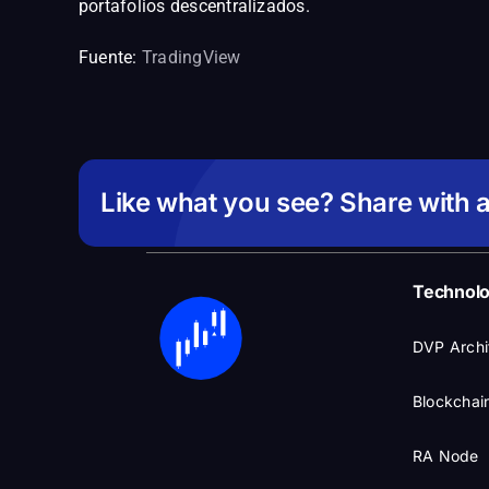
portafolios descentralizados.
Fuente:
TradingView
Like what you see? Share with a
Technol
DVP Archi
Blockchain
RA Node