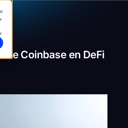
e
y.
e de Coinbase en DeFi