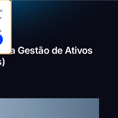
e
y.
o a Gestão de Ativos
s)