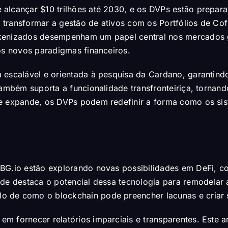
alcançar $10 trilhões até 2030, e os DVPs estão preparad
Ao transformar a gestão de ativos com os Portfólios de Co
kenizados desempenham um papel central nos mercados g
os novos paradigmas financeiros.
a escalável e orientada à pesquisa da Cardano, garantin
 também suporta a funcionalidade transfronteiriça, torna
se expande, os DVPs podem redefinir a forma como os si
PBG.io estão explorando novas possibilidades em DeFi, c
ade destaca o potencial dessa tecnologia para remodelar 
 de como o blockchain pode preencher lacunas e criar s
 fornecer relatórios imparciais e transparentes. Este a