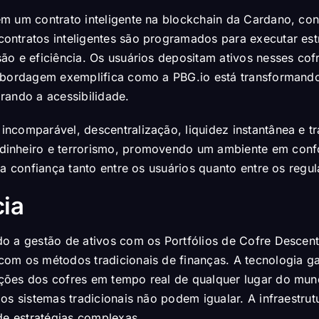
m um contrato inteligente na blockchain da Cardano, con
ontratos inteligentes são programados para executar est
ão e eficiência. Os usuários depositam ativos nesses co
 abordagem exemplifica como a PBG.io está transformando
rando a acessibilidade.
ncomparável, descentralização, liquidez instantânea e tr
dinheiro e terrorismo, promovendo um ambiente em conf
ra confiança tanto entre os usuários quanto entre os regu
cia
 a gestão de ativos com os Portfólios de Cofre Descentra
com os métodos tradicionais de finanças. A tecnologia g
ções dos cofres em tempo real de qualquer lugar do mund
os sistemas tradicionais não podem igualar. A infraestru
de estratégias complexas.