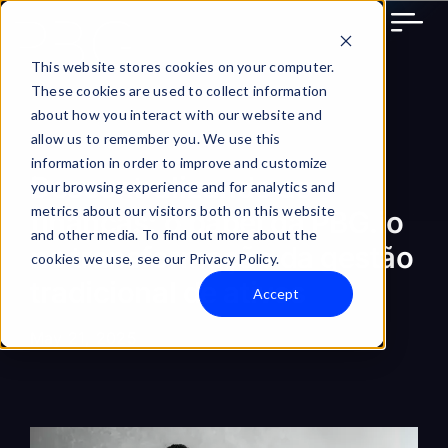
Skip
to
content
This website stores cookies on your computer.
These cookies are used to collect information
about how you interact with our website and
allow us to remember you. We use this
information in order to improve and customize
Descentralizando as
your browsing experience and for analytics and
metrics about our visitors both on this website
finanças: o papel da PBG.io
and other media. To find out more about the
na transformação da gestão
cookies we use, see our Privacy Policy.
tradicional de ativos
Accept
May 21, 2025