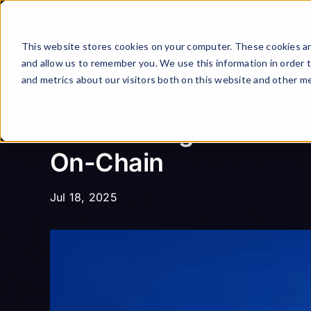
Skip
to
content
This website stores cookies on your computer. These cookies ar
and allow us to remember you. We use this information in order 
and metrics about our visitors both on this website and other me
Portfólio Digital e Fu
On-Chain
Jul 18, 2025