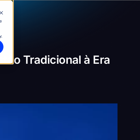
e
y.
stão Tradicional à Era