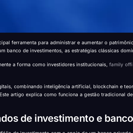
cipal ferramenta para administrar e aumentar o patrimôni
e um banco de investimentos, as estratégias clássicas do
ente a forma como investidores institucionais,
family off
tais, combinando inteligência artificial, blockchain e te
. Este artigo explica como funciona a gestão tradicional 
undos de investimento e banc
fólio de investimento com o apoio de um banco privado ou