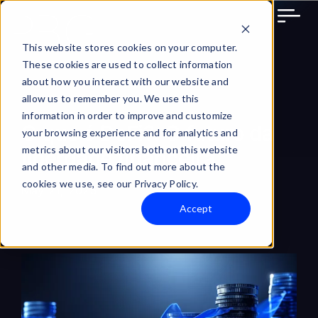
Skip
to
content
This website stores cookies on your computer.
These cookies are used to collect information
about how you interact with our website and
allow us to remember you. We use this
information in order to improve and customize
O que é DeFi?: O futuro da
your browsing experience and for analytics and
metrics about our visitors both on this website
liberdade financeira
and other media. To find out more about the
cookies we use, see our Privacy Policy.
May 21, 2025
Accept