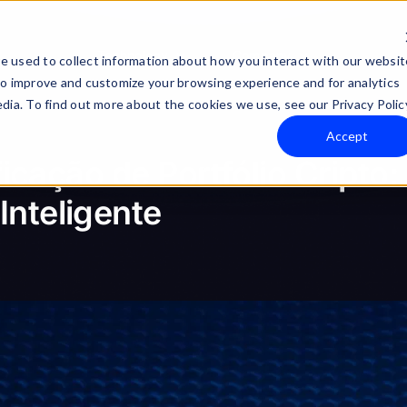
Technology
Company
e used to collect information about how you interact with our websit
to improve and customize your browsing experience and for analytics
dia. To find out more about the cookies we use, see our Privacy Polic
Accept
ficação de Portfólio Cripto
nteligente