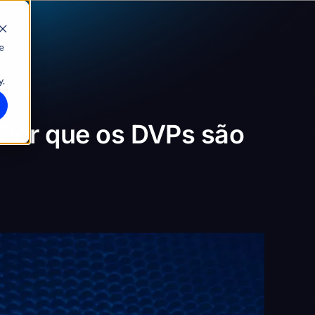
e
y.
: Por que os DVPs são