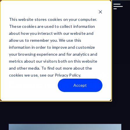
Skip
to
content
This website stores cookies on your computer.
These cookies are used to collect information
about how you interact with our website and
allow us to remember you. We use this
information in order to improve and customize
Mudança Inspiradora:
your browsing experience and for analytics and
metrics about our visitors both on this website
Cardano e SERPRO
and other media. To find out more about the
impulsionam a adoção do
cookies we use, see our Privacy Policy.
Cardano no setor público
Accept
May 21, 2025