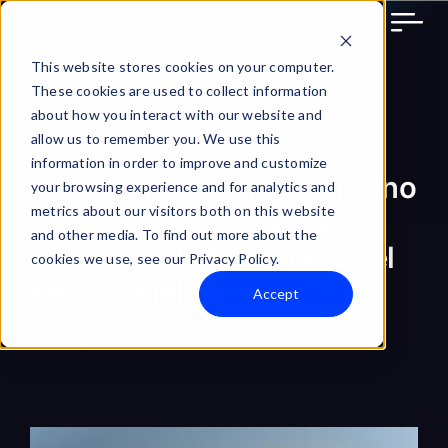
Skip
to
content
This website stores cookies on your computer.
These cookies are used to collect information
about how you interact with our website and
allow us to remember you. We use this
information in order to improve and customize
Cambio Inspirador: Cardano
your browsing experience and for analytics and
metrics about our visitors both on this website
y SERPRO impulsan la
and other media. To find out more about the
adopción de Cardano en el
cookies we use, see our Privacy Policy.
sector público
Accept
May 21, 2025