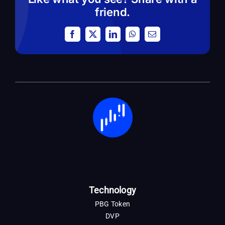
friend.
Facebook
X
LinkedIn
WhatsApp
Email
Technology
PBG Token
DVP